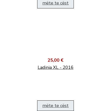
mëte te cëst
25,00 €
Ladinia XL - 2016
mëte te cëst