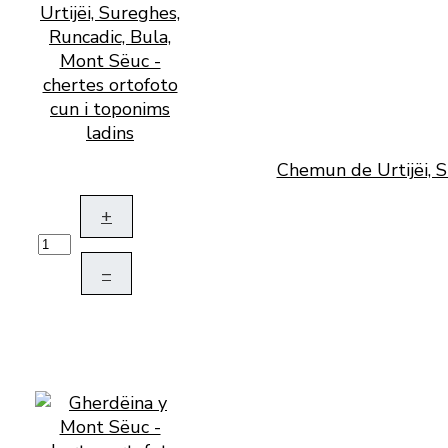
Chemun de Urtijëi, S
+
–