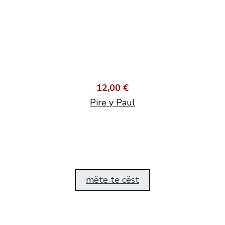
12,00 €
Pire y Paul
mëte te cëst