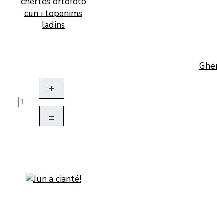
Gher
+
–