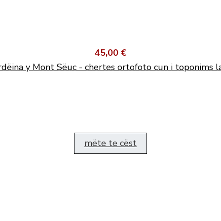
45,00 €
dëina y Mont Sëuc - chertes ortofoto cun i toponims l
mëte te cëst