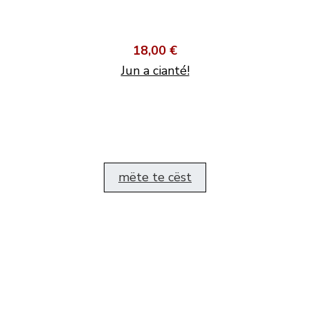
18,00 €
Jun a cianté!
mëte te cëst