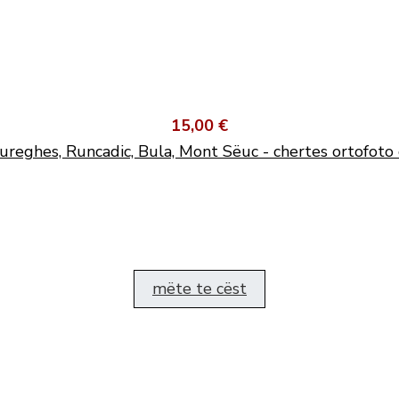
15,00 €
ureghes, Runcadic, Bula, Mont Sëuc - chertes ortofoto 
mëte te cëst