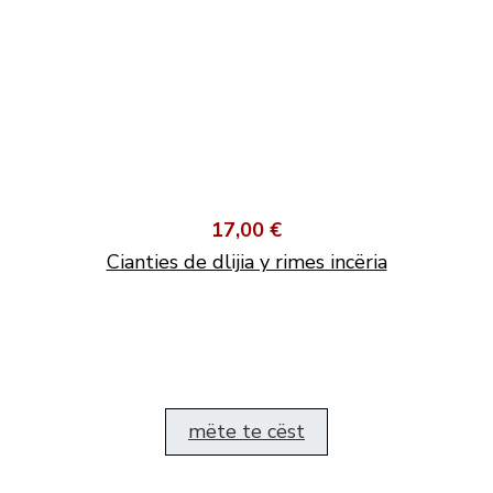
17,00 €
Cianties de dlijia y rimes incëria
mëte te cëst