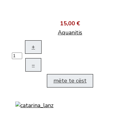
15,00 €
Aquanitis
+
–
mëte te cëst