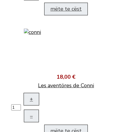
mëte te cëst
18,00 €
Les aventöres de Conni
+
–
mëte te cëst