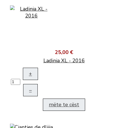
25,00 €
Ladinia XL - 2016
+
–
mëte te cëst