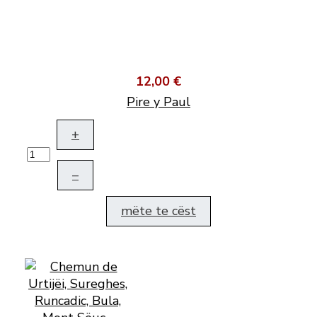
12,00 €
Pire y Paul
+
–
mëte te cëst