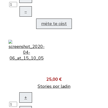
–
mëte te cëst
25,00 €
Stories por ladin
+