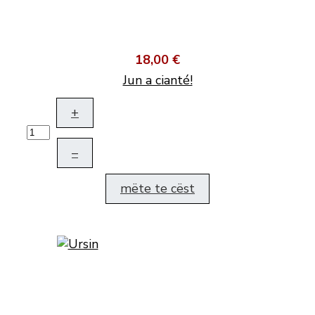
18,00 €
Jun a cianté!
+
–
mëte te cëst