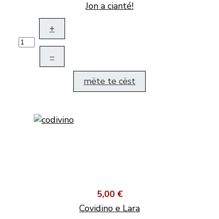
Jon a cianté!
+
–
mëte te cëst
5,00 €
Covidino e Lara