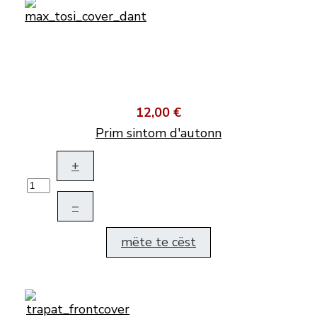
12,00 €
Prim sintom d'autonn
+
–
mëte te cëst