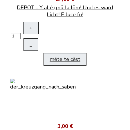
DEPOT - Y al é gnü la löm! Und es ward
Licht! E luce fu!
+
–
mëte te cëst
3,00 €