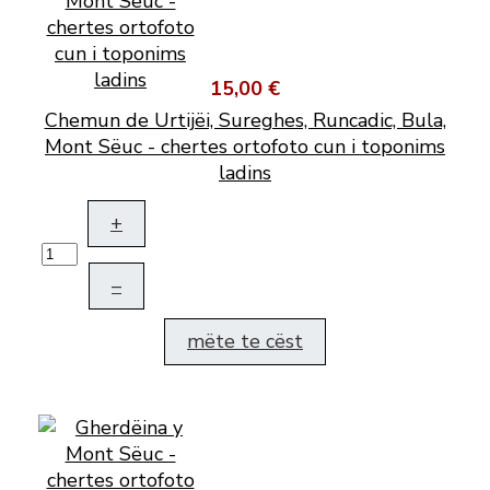
15,00 €
Chemun de Urtijëi, Sureghes, Runcadic, Bula,
Mont Sëuc - chertes ortofoto cun i toponims
ladins
+
–
mëte te cëst