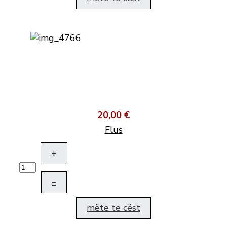
20,00 €
Flus
+
–
mëte te cëst