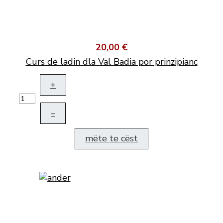
20,00 €
Curs de ladin dla Val Badia por prinzipianc
+
–
mëte te cëst