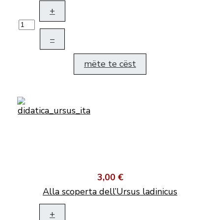
+
–
mëte te cëst
3,00 €
Alla scoperta dell’Ursus ladinicus
+