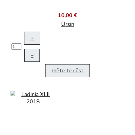
10,00 €
Ursin
+
–
mëte te cëst