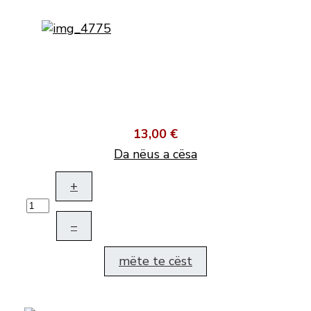
13,00 €
Da nëus a cësa
+
–
mëte te cëst