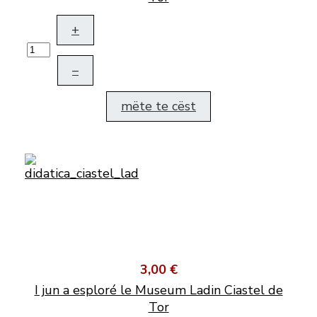
+
–
mëte te cëst
3,00 €
I jun a esploré le Museum Ladin Ciastel de
Tor