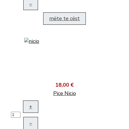
–
mëte te cëst
18,00 €
Pice Nicio
+
–