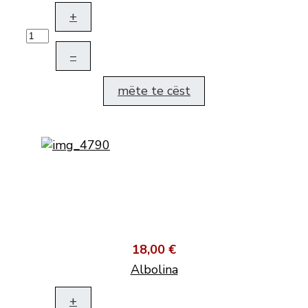
+
–
mëte te cëst
18,00 €
Albolina
+