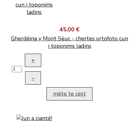
45,00 €
Gherdëina y Mont Sëuc - chertes ortofoto cun
i toponims ladins
+
–
mëte te cëst