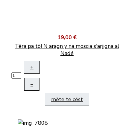
19,00 €
Tëra pa tö! N aragn y na moscia s'arjigna al
Nadé
+
–
mëte te cëst