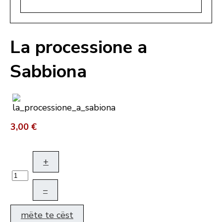
La processione a
Sabbiona
3,00 €
+
–
mëte te cëst