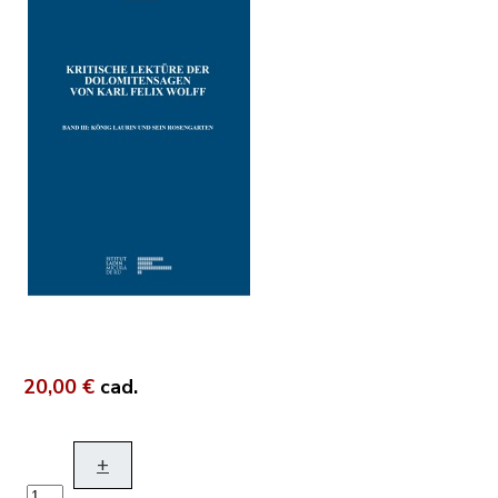
20,00 €
cad.
+