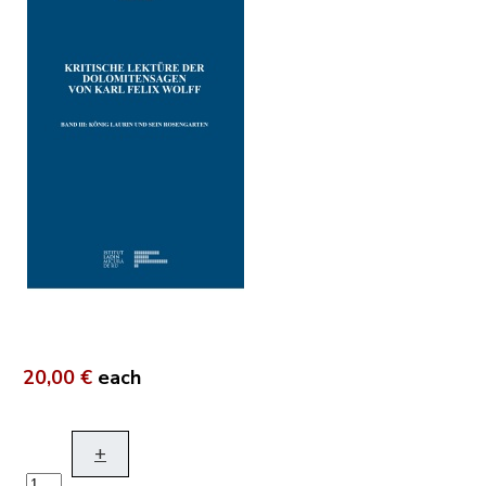
20,00 €
each
+