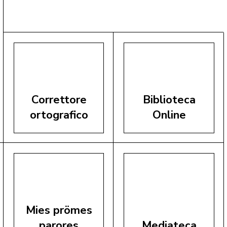
Correttore
Biblioteca
ortografico
Online
Mies prömes
parores
Mediateca