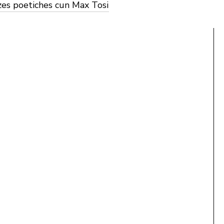
es poetiches cun Max Tosi
39,00 €
cad.
Gramatica dl ladin scrit dla Val Badia