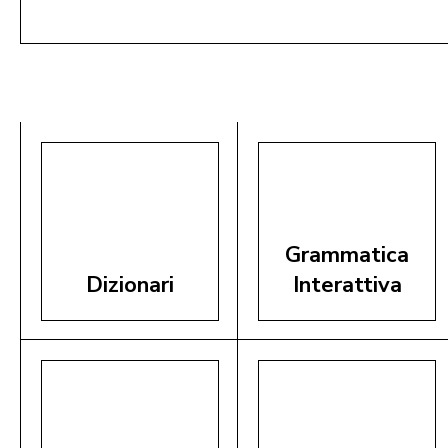
Ladina 1946 - 2026
Aggiungi al Carrello
Grammatica
Dizionari
Interattiva