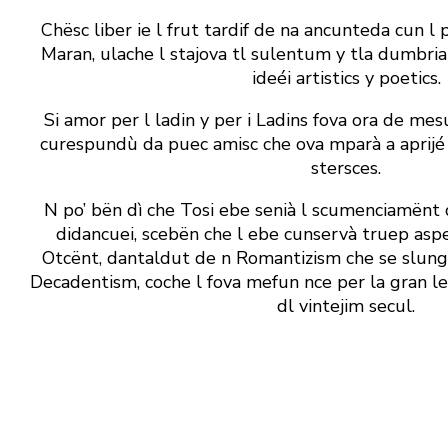
Chësc liber ie l frut tardif de na ancunteda cun l 
Maran, ulache l stajova tl sulentum y tla dumbria 
ideéi artistics y poetics.
Si amor per l ladin y per i Ladins fova ora de me
curespundù da puec amisc che ova mparà a aprijé si
stersces.
N po’ bën dì che Tosi ebe senià l scumenciamënt d
didancuei, scebën che l ebe cunservà truep aspec a
Otcënt, dantaldut de n Romantizism che se slungi
Decadentism, coche l fova mefun nce per la gran 
dl vintejim secul.