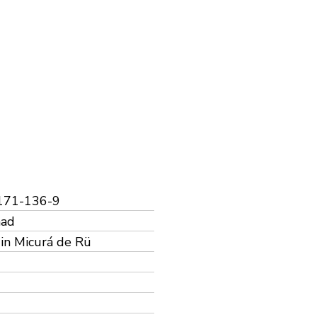
171-136-9
nad
din Micurá de Rü