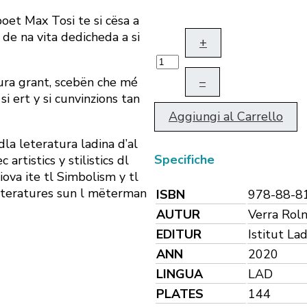
poet Max Tosi te si cësa a
de na vita dedicheda a si
+
–
sura grant, scebën che mé
 ert y si cunvinzions tan
Aggiungi al Carrello
la leteratura ladina d’al
Specifiche
rtistics y stilistics dl
ova ite tl Simbolism y tl
leteratures sun l mëterman
ISBN
978-88-8
AUTUR
Verra Rol
EDITUR
Istitut La
ANN
2020
LINGUA
LAD
PLATES
144