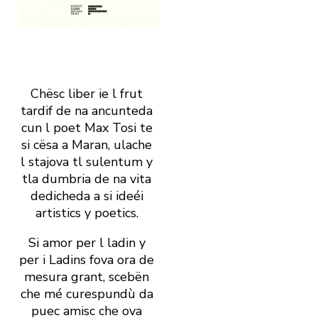
Chësc liber ie l frut
tardif de na ancunteda
cun l poet Max Tosi te
si cësa a Maran, ulache
l stajova tl sulentum y
tla dumbria de na vita
dedicheda a si ideéi
artistics y poetics.
Si amor per l ladin y
per i Ladins fova ora de
mesura grant, scebën
che mé curespundù da
puec amisc che ova