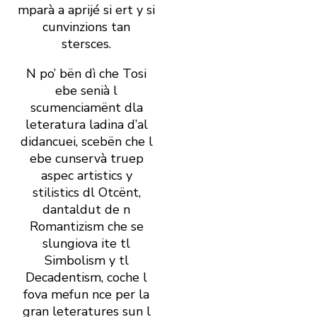
mparà a aprijé si ert y si
cunvinzions tan
stersces.
N po’ bën dì che Tosi
ebe senià l
scumenciamënt dla
leteratura ladina d’al
didancuei, scebën che l
ebe cunservà truep
aspec artistics y
stilistics dl Otcënt,
dantaldut de n
Romantizism che se
slungiova ite tl
Simbolism y tl
Decadentism, coche l
fova mefun nce per la
gran leteratures sun l