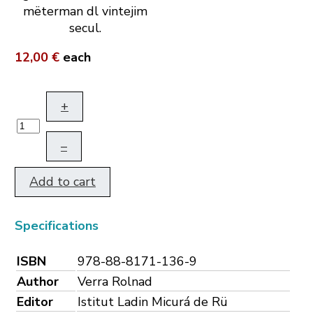
mëterman dl vintejim
secul.
12,00 €
each
+
–
Add to cart
Specifications
ISBN
978-88-8171-136-9
Author
Verra Rolnad
Editor
Istitut Ladin Micurá de Rü