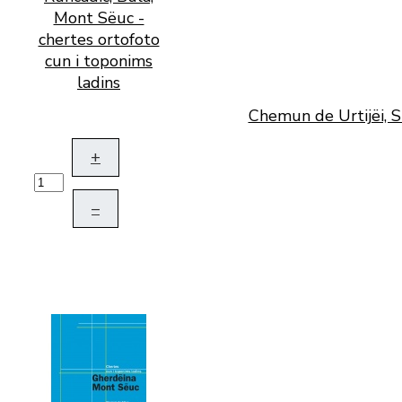
Chemun de Urtijëi, S
+
–