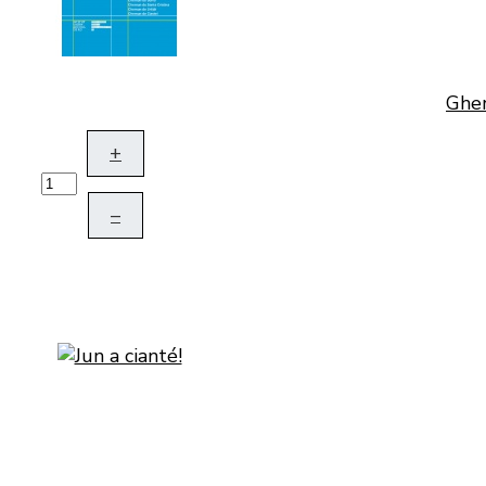
Gher
+
–