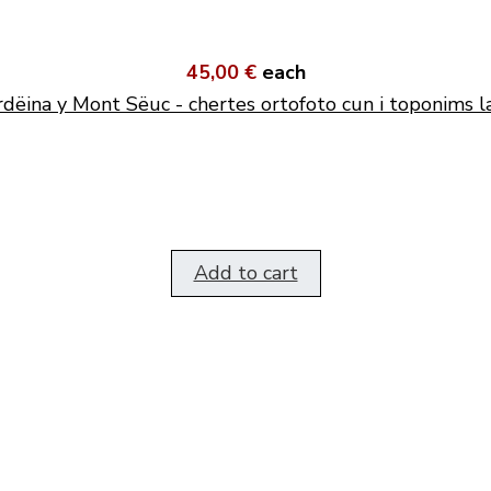
45,00 €
each
dëina y Mont Sëuc - chertes ortofoto cun i toponims l
Add to cart