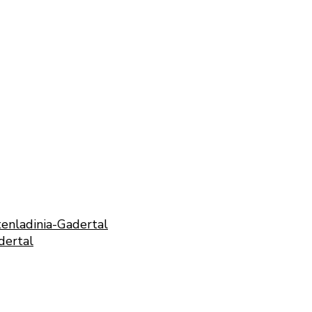
enladinia-Gadertal
dertal