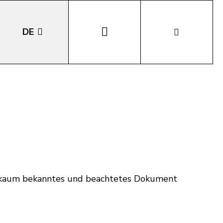
DE
EN
IT
LA
g kaum bekanntes und beachtetes Dokument