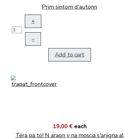
Prim sintom d'autonn
+
–
Add to cart
19,00 €
each
Tëra pa tö! N aragn y na moscia s'arjigna al