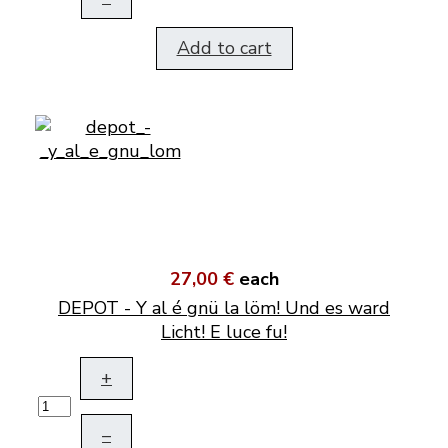
Add to cart
27,00 €
each
DEPOT - Y al é gnü la löm! Und es ward
Licht! E luce fu!
+
–