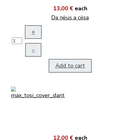
13,00 €
each
Da nëus a cësa
+
–
Add to cart
12,00 €
each