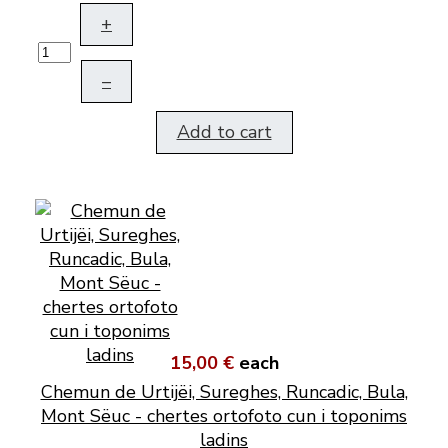
+
–
Add to cart
15,00 €
each
Chemun de Urtijëi, Sureghes, Runcadic, Bula,
Mont Sëuc - chertes ortofoto cun i toponims
ladins