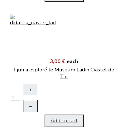
3,00 €
each
I jun a esploré le Museum Ladin Ciastel de
Tor
+
–
Add to cart