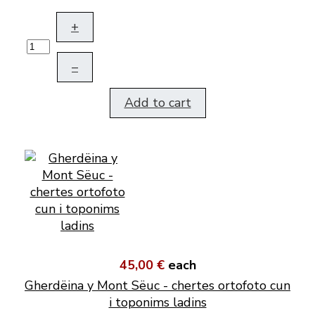
+
–
Add to cart
45,00 €
each
Gherdëina y Mont Sëuc - chertes ortofoto cun
i toponims ladins