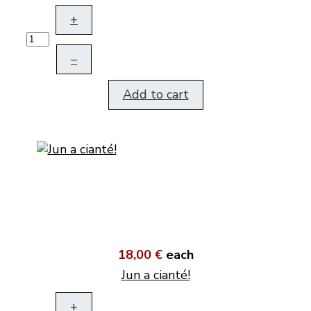
+
–
Add to cart
18,00 €
each
Jun a cianté!
+