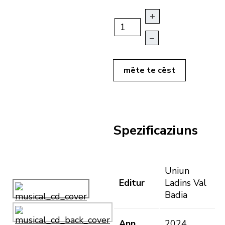
+
–
mëte te cëst
Spezificaziuns
Uniun
Editur
Ladins Val
Badia
Ann
2024