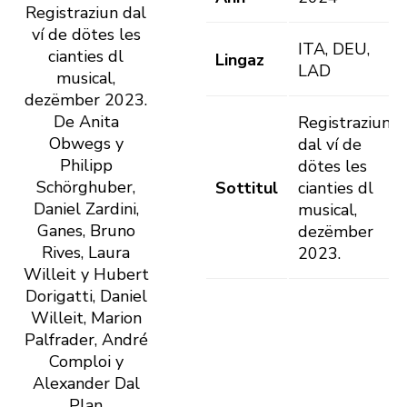
Registraziun dal
ví de dötes les
ITA, DEU,
cianties dl
Lingaz
LAD
musical,
dezëmber 2023.
De
Anita
Registraziun
Obwegs
y
dal ví de
Philipp
dötes les
Schörghuber
,
Sottitul
cianties dl
Daniel Zardini,
musical,
Ganes, Bruno
dezëmber
Rives, Laura
2023.
Willeit y Hubert
Dorigatti, Daniel
Willeit,
Marion
Palfrader,
André
Comploi y
Alexander Dal
Plan