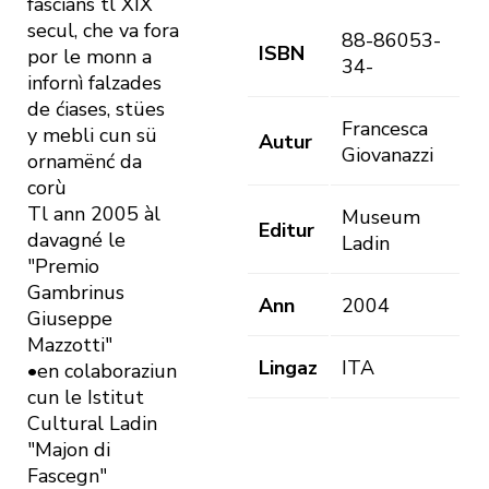
fascians tl XIX
secul, che va fora
88-86053-
ISBN
por le monn a
34-
infornì falzades
de ćiases, stües
Francesca
y mebli cun sü
Autur
Giovanazzi
ornamënć da
corù
Tl ann 2005 àl
Museum
Editur
davagné le
Ladin
"Premio
Gambrinus
Ann
2004
Giuseppe
Mazzotti"
Lingaz
ITA
•en colaboraziun
cun le Istitut
Cultural Ladin
"Majon di
Fascegn"