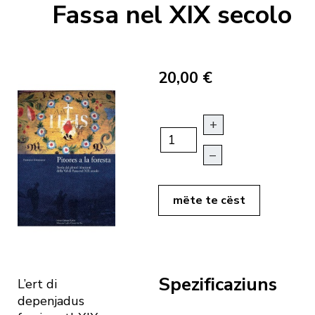
Fassa nel XIX secolo
20,00 €
+
–
mëte te cëst
Spezificaziuns
L’ert di
depenjadus