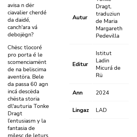
avisa n dër
Dragt,
ciavalier cherdé
traduziun
Autur
da daidé,
de Maria
canch'ara vá
Margareth
debojëgn?
Pedevilla
Chësc tlocoré
Istitut
pro porta é le
Ladin
scomenciamënt
Editur
Micurá de
de na beliscima
Rü
aventöra. Bele
da passa 60 agn
incá descëda
Ann
2024
chësta storia
dl'auturia Tonke
Lingaz
LAD
Dragt
l’entusiasm y la
fantasia de
milesc de leturs