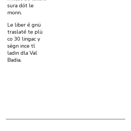
sura döt le
monn.
Le liber é gnü
traslaté te plü
co 30 lingac y
sëgn ince tl
ladin dla Val
Badia.