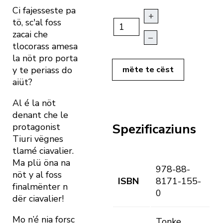
Ci fajesseste pa
+
tö, sc'al foss
zacai che
–
tlocorass amesa
la nöt pro porta
y te periass do
mëte te cëst
aiüt?
Al é la nöt
denant che le
Spezificaziuns
protagonist
Tiuri vëgnes
tlamé ciavalier.
Ma plü öna na
978-88-
nöt y al foss
ISBN
8171-155-
finalmënter n
0
dër ciavalier!
Mo n’é nia forsc
Tonke