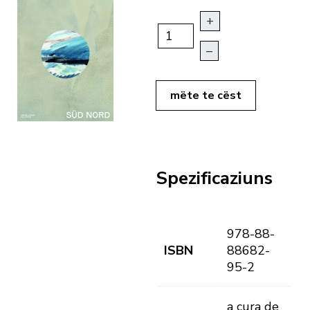
+
–
mëte te cëst
Spezificaziuns
978-88-
ISBN
88682-
95-2
a cura de