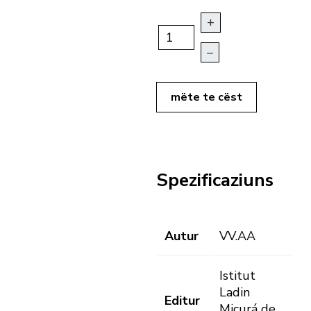
+
–
mëte te cëst
Spezificaziuns
Autur
VV.AA
Istitut
Ladin
Editur
Micurá de