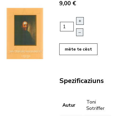
9,00 €
+
–
mëte te cëst
Spezificaziuns
Toni
Autur
Sotriffer