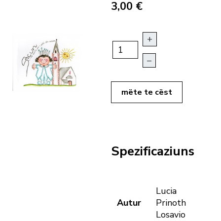
3,00 €
+
–
mëte te cëst
Spezificaziuns
Lucia
Autur
Prinoth
Losavio