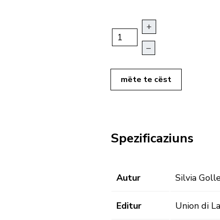
+
–
mëte te cëst
Spezificaziuns
Autur
Silvia Goll
Editur
Union di L