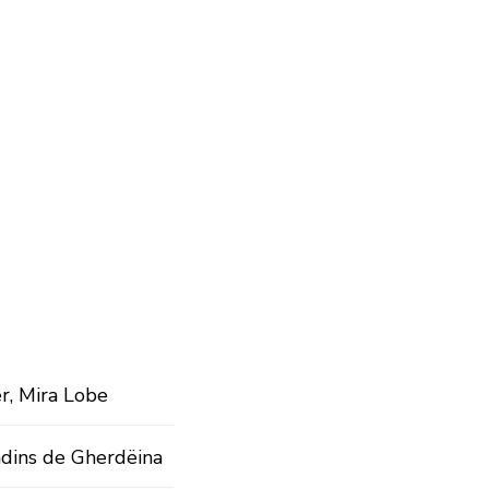
er, Mira Lobe
adins de Gherdëina