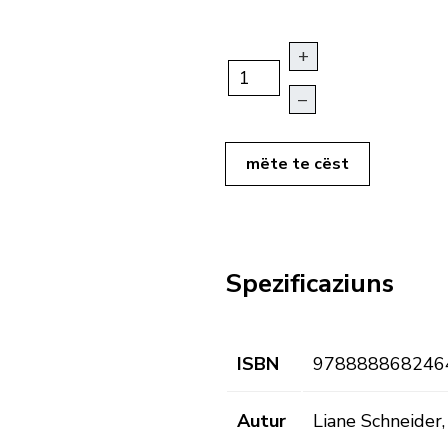
+
–
mëte te cëst
Spezificaziuns
ISBN
978888868246
Autur
Liane Schneider