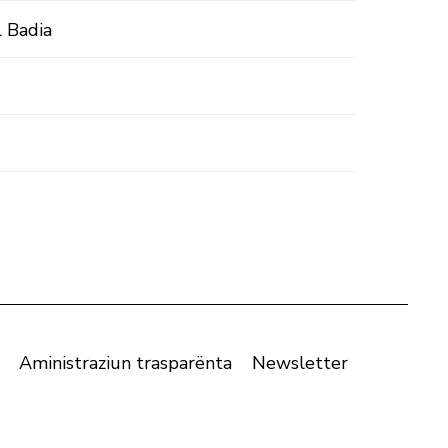
l Badia
Aministraziun trasparënta
Newsletter