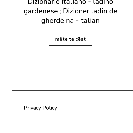
Dizionario italiano - ladino
gardenese ; Dizioner ladin de
gherdëina - talian
mëte te cëst
Privacy Policy