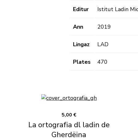
Editur
Istitut Ladin M
Ann
2019
Lingaz
LAD
Plates
470
5,00 €
La ortografia dl ladin de
Gherdëina