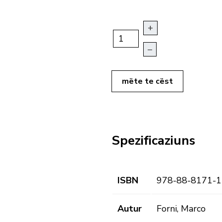
+
–
mëte te cëst
Spezificaziuns
ISBN
978-88-8171-1
Autur
Forni, Marco