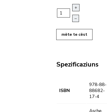
+
–
mëte te cëst
Spezificaziuns
978-88-
ISBN
88682-
17-4
Asche,