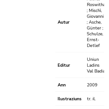
Roswitha
; Mischì,
Giovanni
Autur
; Asche,
Günter ;
Schulze,
Ernst-
Detlef
Uniun
Editur
Ladins
Val Badia
Ann
2009
Ilustraziuns
tr. il.