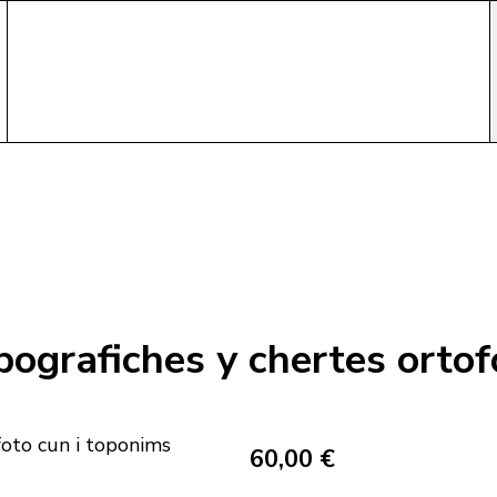
pografiches y chertes ortof
60,00 €