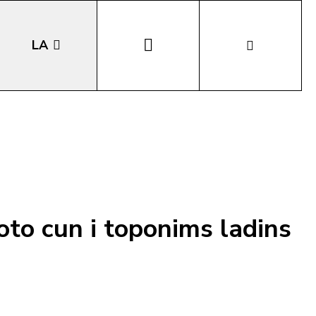
LA
EN
DE
IT
oto cun i toponims ladins