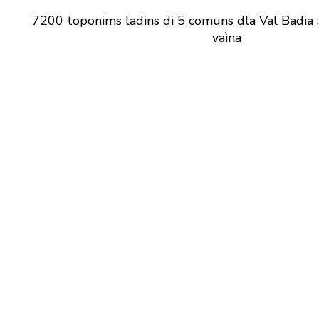
7200 toponims ladins di 5 comuns dla Val Badia ;
vaìna