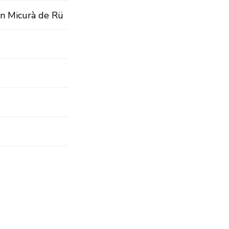
in Micurà de Rü