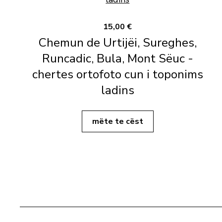
15,00 €
Chemun de Urtijëi, Sureghes,
Runcadic, Bula, Mont Sëuc -
chertes ortofoto cun i toponims
ladins
mëte te cëst