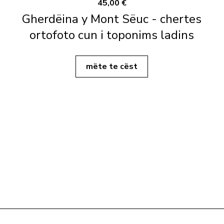
45,00 €
Gherdëina y Mont Sëuc - chertes
ortofoto cun i toponims ladins
mëte te cëst