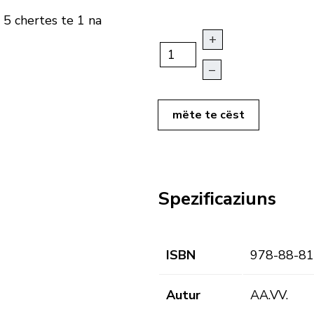
 5 chertes te 1 na
+
–
mëte te cëst
Spezificaziuns
ISBN
978-88-81
Autur
AA.VV.