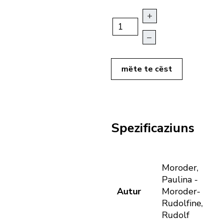
+
–
mëte te cëst
Spezificaziuns
Moroder,
Paulina -
Autur
Moroder-
Rudolfine,
Rudolf