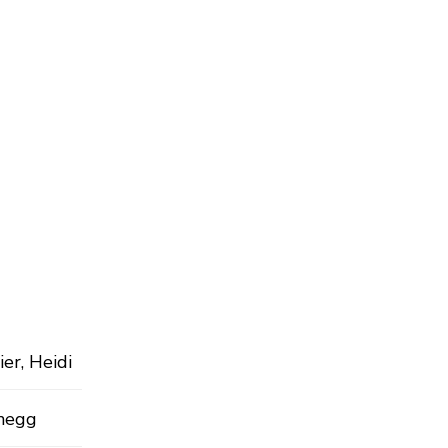
er, Heidi
negg