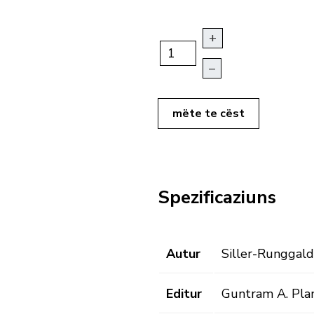
+
–
mëte te cëst
Spezificaziuns
Autur
Siller-Runggaldi
Editur
Guntram A. Pla