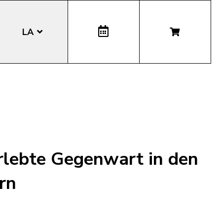
LA
EN
DE
IT
erlebte Gegenwart in den
rn