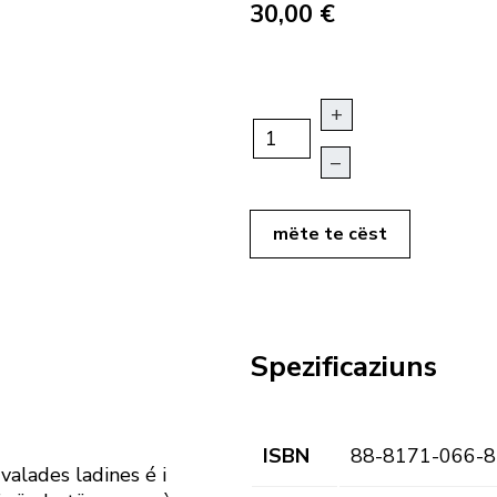
30,00 €
+
–
mëte te cëst
Spezificaziuns
ISBN
88-8171-066-8
 valades ladines é i