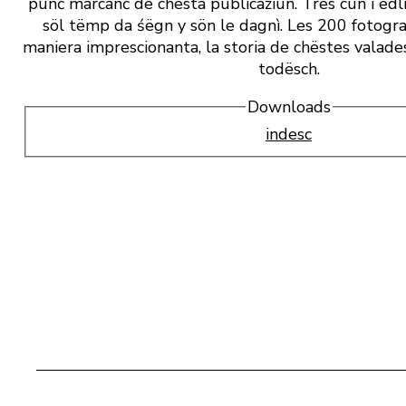
punć marcanć de chësta publicaziun. Tres cun i edl
söl tëmp da śëgn y sön le dagnì. Les 200 fotogra
maniera imprescionanta, la storia de chëstes valades.
todësch.
Downloads
indesc