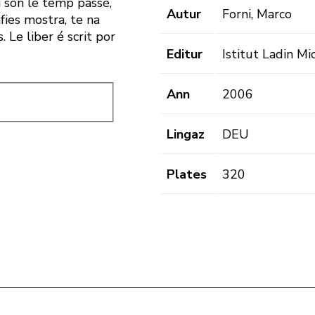
i sön le tëmp passè,
Autur
Forni, Marco
fies mostra, te na
 Le liber é scrit por
Editur
Istitut Ladin M
Ann
2006
Lingaz
DEU
Plates
320