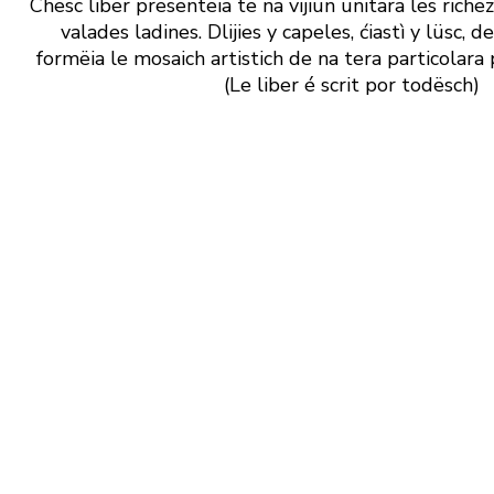
Chësc liber presentëia te na vijiun unitara les richëz
valades ladines. Dlijies y capeles, ćiastì y lüsc, 
formëia le mosaich artistich de na tera particolara p
(Le liber é scrit por todësch)