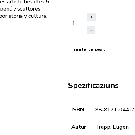
es artistiches dles 5
depënć y scultöres
or storia y cultura.
+
–
mëte te cëst
Spezificaziuns
ISBN
88-8171-044-7
Autur
Trapp, Eugen