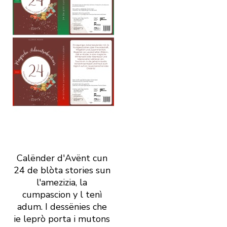
Calënder d'Avënt cun
24 de blòta stories sun
l'amezizia, la
cumpascion y l tenì
adum. I dessënies che
ie leprò porta i mutons