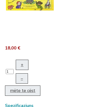
18,00 €
+
–
mëte te cëst
Spezificaziuns