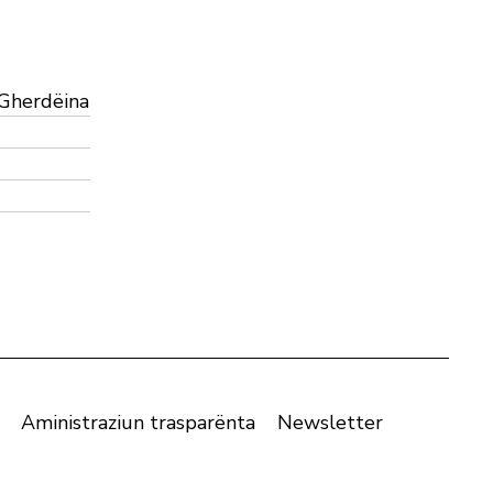
 Gherdëina
Aministraziun trasparënta
Newsletter