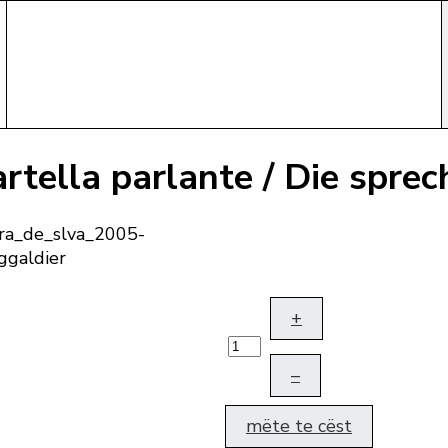
artella parlante / Die spr
+
–
mëte te cëst