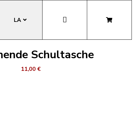
LA
EN
echende Schultasche
DE
11,00 €
IT