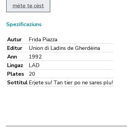
mëte te cëst
Spezificaziuns
Autur
Frida Piazza
Editur
Union di Ladins de Gherdëina
Ann
1992
Lingaz
LAD
Plates
20
Sottitul
Erjete su! Tan tier po ne sares plu!