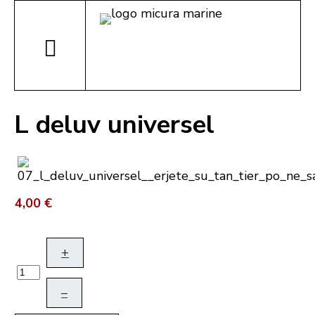
L deluv universel
4,00 €
+
–