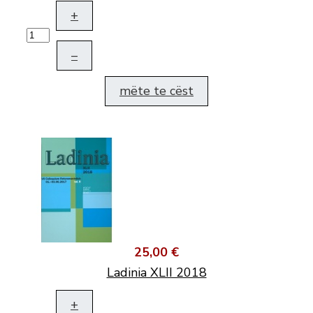
+
–
mëte te cëst
25,00 €
Ladinia XLII 2018
+