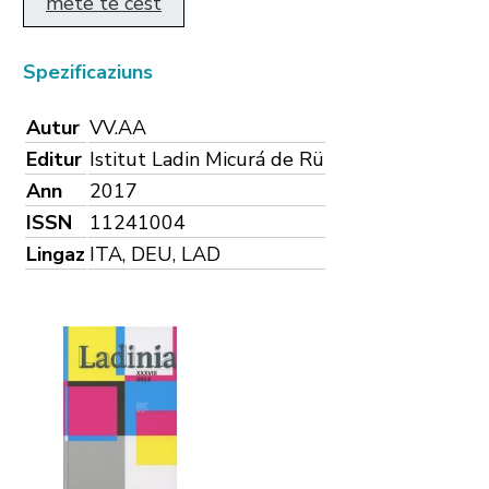
mëte te cëst
Spezificaziuns
Autur
VV.AA
Editur
Istitut Ladin Micurá de Rü
Ann
2017
ISSN
11241004
Lingaz
ITA, DEU, LAD