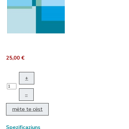
25,00 €
+
–
mëte te cëst
Spezificaziuns