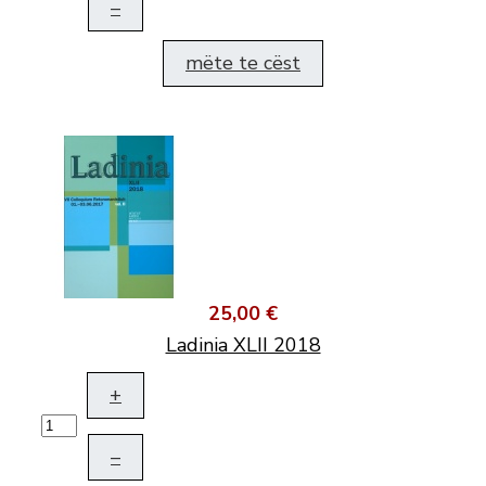
–
mëte te cëst
25,00 €
Ladinia XLII 2018
+
–