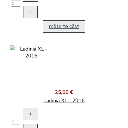
–
mëte te cëst
25,00 €
Ladinia XL - 2016
+