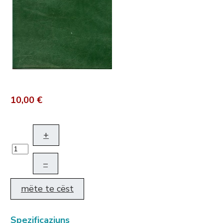
10,00 €
+
–
mëte te cëst
Spezificaziuns