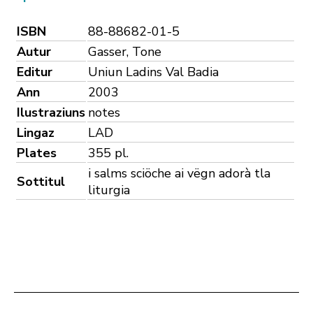
ISBN
88-88682-01-5
Autur
Gasser, Tone
Editur
Uniun Ladins Val Badia
Ann
2003
Ilustraziuns
notes
Lingaz
LAD
Plates
355 pl.
i salms sciöche ai vëgn adorà tla
Sottitul
liturgia