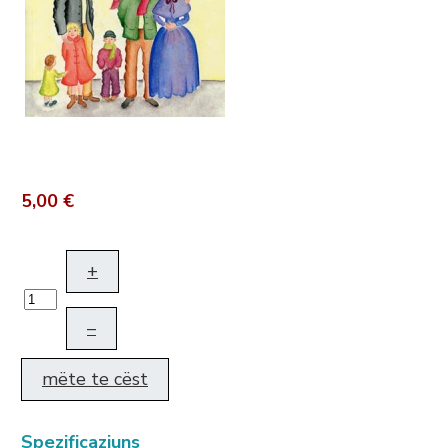
5,00 €
+
–
mëte te cëst
Spezificaziuns