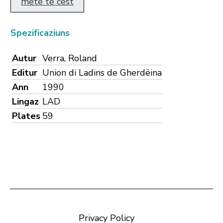
mëte te cëst
Spezificaziuns
Autur
Verra, Roland
Editur
Union di Ladins de Gherdëina
Ann
1990
Lingaz
LAD
Plates
59
Privacy Policy