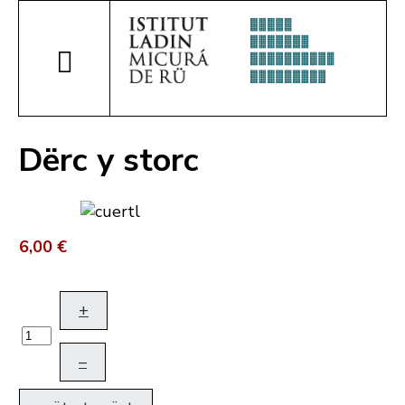
Dërc y storc
6,00 €
+
–