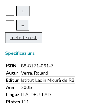
+
–
mëte te cëst
Spezificaziuns
ISBN
88-8171-061-7
Autur
Verra, Roland
Editur
Istitut Ladin Micurà de Rü
Ann
2005
Lingaz
ITA, DEU, LAD
Plates
111