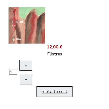
12,00 €
Flistres
+
–
mëte te cëst