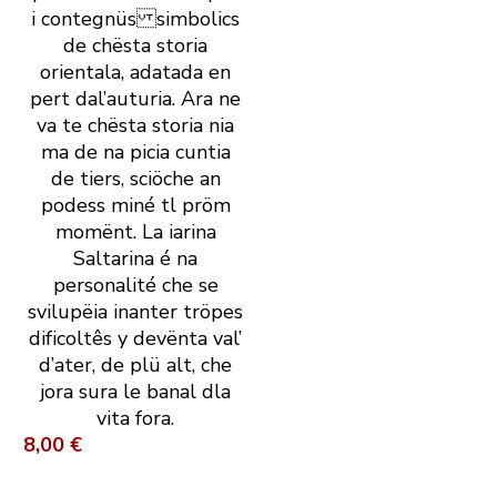
i contegnüs simbolics
de chësta storia
orientala, adatada en
pert dal’auturia. Ara ne
va te chësta storia nia
ma de na picia cuntia
de tiers, sciöche an
podess miné tl pröm
momënt. La iarina
Saltarina é na
personalité che se
svilupëia inanter tröpes
dificoltês y devënta val’
d’ater, de plü alt, che
jora sura le banal dla
vita fora.
8,00 €