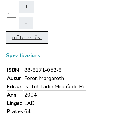
+
–
mëte te cëst
Spezificaziuns
ISBN
88-8171-052-8
Autur
Forer, Margareth
Editur
Istitut Ladin Micurà de Rü
Ann
2004
Lingaz
LAD
Plates
64