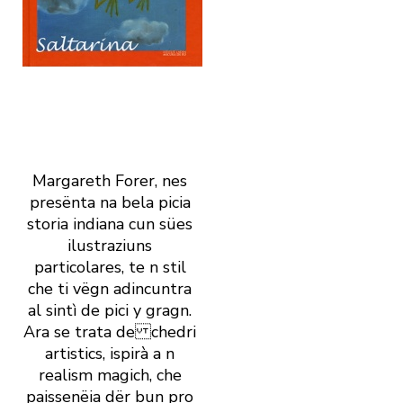
Margareth Forer, nes
presënta na bela picia
storia indiana cun sües
ilustraziuns
particolares, te n stil
che ti vëgn adincuntra
al sintì de pici y gragn.
Ara se trata de chedri
artistics, ispirà a n
realism magich, che
paissenëia dër bun pro