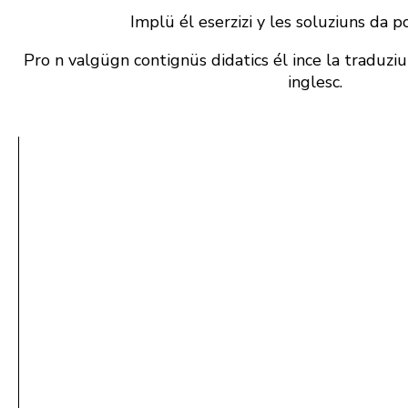
Implü él eserzizi y les soluziuns da po
Pro n valgügn contignüs didatics él ince la traduziun
inglesc.