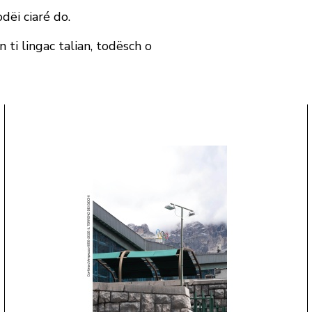
dëi ciaré do.
 ti lingac talian, todësch o