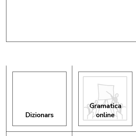
20,00 €
Storia dl Radio Ladin y dla Televijion
Ladina 1946 - 2026
mëte te cëst
Gramatica
Dizionars
online