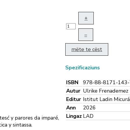
+
–
mëte te cëst
Spezificaziuns
ISBN
978-88-8171-143-
Autur
Ulrike Frenademez
Editur
Istitut Ladin Micur
Ann
2026
Lingaz
LAD
tesć y parores da imparé,
ica y sintassa.