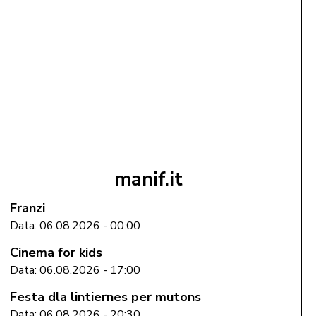
39,00 €
Gramatica dl ladin scrit dla Val Badia
mëte te cëst
manif.it
Franzi
Data: 06.08.2026 - 00:00
Cinema for kids
Data: 06.08.2026 - 17:00
Festa dla lintiernes per mutons
Data: 06.08.2026 - 20:30