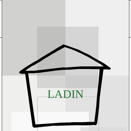
L
A
D
I
N
D
I
N
A