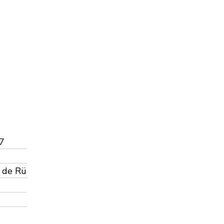
7
á de Rü