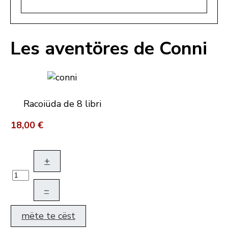
Les aventöres de Conni
Racoiüda de 8 libri
18,00 €
+
–
mëte te cëst