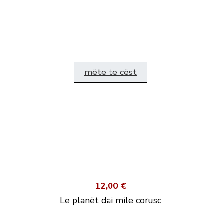
mëte te cëst
12,00 €
Le planët dai mile corusc