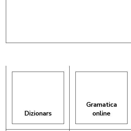
20,00 €
Storia dl Radio Ladin y dla Televijion
Ladina 1946 - 2026
mëte te cëst
Gramatica
Dizionars
online