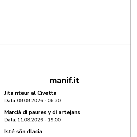
39,00 €
Gramatica dl ladin scrit dla Val Badia
mëte te cëst
manif.it
Jita ntëur al Civetta
Data: 08.08.2026 - 06:30
Marcià di paures y di artejans
Data: 11.08.2026 - 19:00
Isté sön dlacia