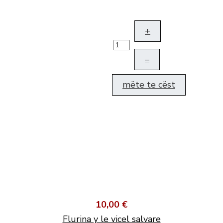
+
–
mëte te cëst
10,00 €
Flurina y le vicel salvare