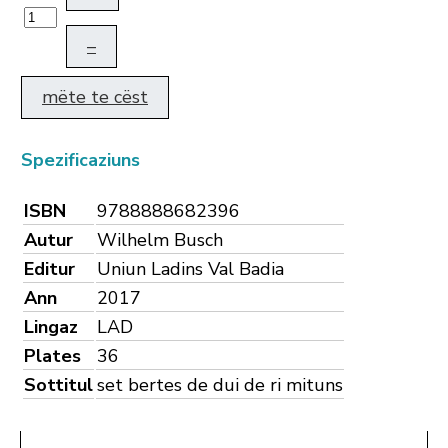
–
mëte te cëst
Spezificaziuns
ISBN
9788888682396
Autur
Wilhelm Busch
Editur
Uniun Ladins Val Badia
Ann
2017
Lingaz
LAD
Plates
36
Sottitul
set bertes de dui de ri mituns