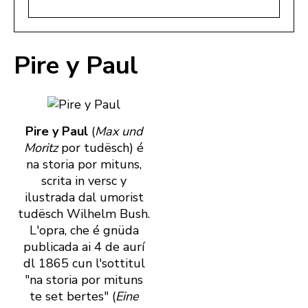
Pire y Paul
Pire y Paul
(
Max und
Moritz
por tudësch) é
na storia por mituns,
scrita in versc y
ilustrada dal umorist
tudësch Wilhelm Bush.
L'opra, che é gnüda
publicada ai 4 de aurí
dl 1865 cun l'sottitul
"na storia por mituns
te set bertes" (
Eine