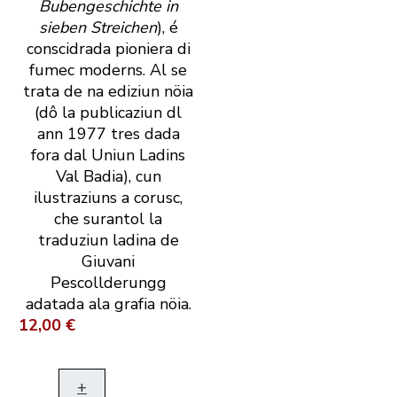
Bubengeschichte in
sieben Streichen
), é
conscidrada pioniera di
fumec moderns. Al se
trata de na ediziun nöia
(dô la publicaziun dl
ann 1977 tres dada
fora dal Uniun Ladins
Val Badia), cun
ilustraziuns a corusc,
che surantol la
traduziun ladina de
Giuvani
Pescollderungg
adatada ala grafia nöia.
12,00 €
+