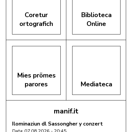
Coretur
Biblioteca
ortografich
Online
Mies prömes
parores
Mediateca
manif.it
Ilominaziun dl Sassongher y conzert
Data: 07.08.2026 - 20:45