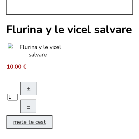
Flurina y le vicel salvare
10,00 €
+
–
mëte te cëst