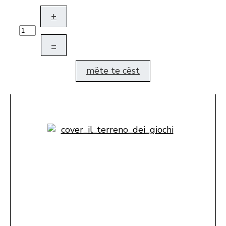
+
–
mëte te cëst