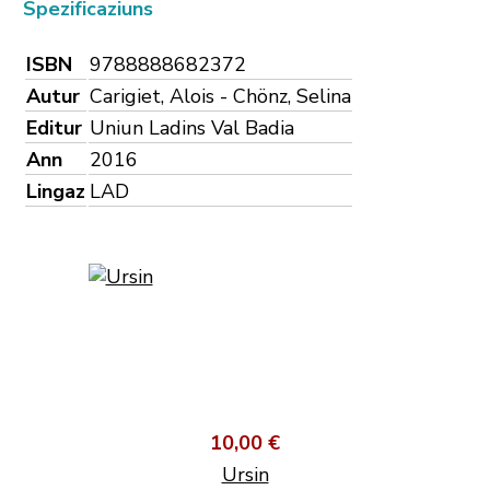
Spezificaziuns
ISBN
9788888682372
Autur
Carigiet, Alois - Chönz, Selina
Editur
Uniun Ladins Val Badia
Ann
2016
Lingaz
LAD
10,00 €
Ursin