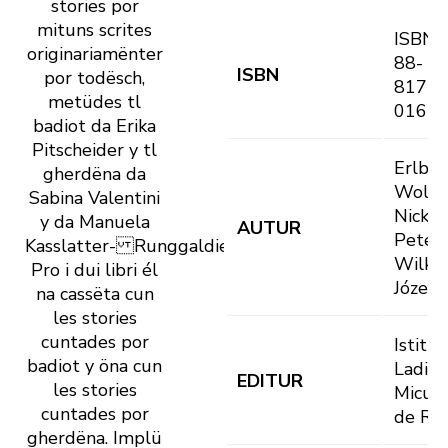
stories por
mituns scrites
ISBN
originariamënter
88-
ISBN
por todësch,
8171-
metüdes tl
016-1
badiot da Erika
Pitscheider y tl
Erlbru
gherdëna da
Wolf;
Sabina Valentini
Nickl,
y da Manuela
AUTUR
Peter;
Kasslatter- Runggaldier.
Wilkon
Pro i dui libri él
Józef
na cassëta cun
les stories
cuntades por
Istitut
badiot y öna cun
Ladin
EDITUR
les stories
Micur
cuntades por
de Rü
gherdëna. Implü