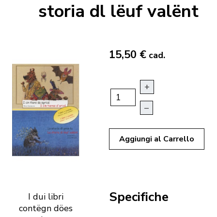
storia dl lëuf valënt
15,50 €
cad.
+
–
Aggiungi al Carrello
Specifiche
I dui libri
contëgn döes