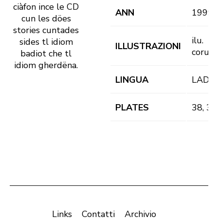
ciàfon ince le CD
ANN
1999
cun les döes
stories cuntades
ilu.
sides tl idiom
ILLUSTRAZIONI
corusc
badiot che tl
idiom gherdëna.
LINGUA
LAD
PLATES
38, 36
Links
Contatti
Archivio