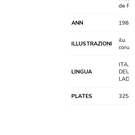
de Rü
ANN
1980
ilu.
ILLUSTRAZIONI
corusc
ITA,
LINGUA
DEU,
LAD
PLATES
325