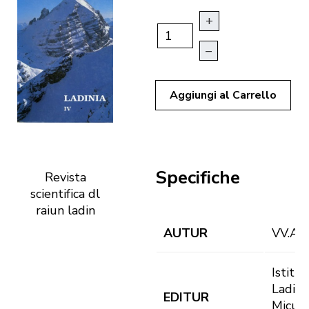
+
–
Aggiungi al Carrello
Specifiche
Revista
scientifica dl
raiun ladin
AUTUR
VV.AA
Istitut
Ladin
EDITUR
Micur