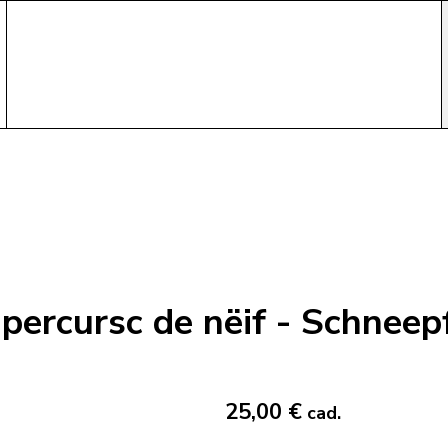
ercursc de nëif - Schneepf
25,00 €
cad.