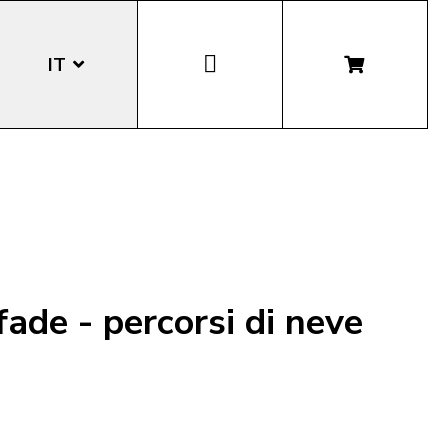
IT
EN
DE
LA
ade - percorsi di neve