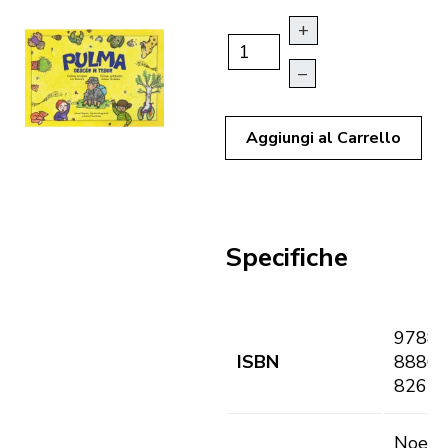
+
–
Aggiungi al Carrello
Specifiche
9788
ISBN
8886
8265
Noemi