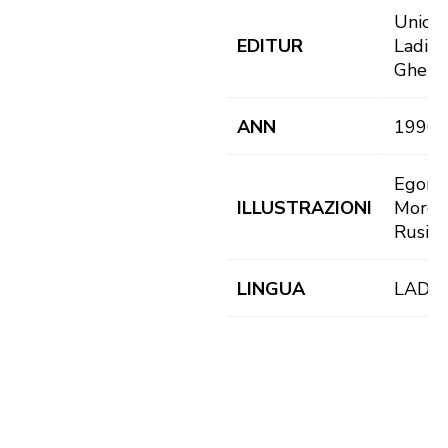
Union 
EDITUR
Ladins
Gherd
ANN
1990
Egon
ILLUSTRAZIONI
Morod
Rusina
LINGUA
LAD