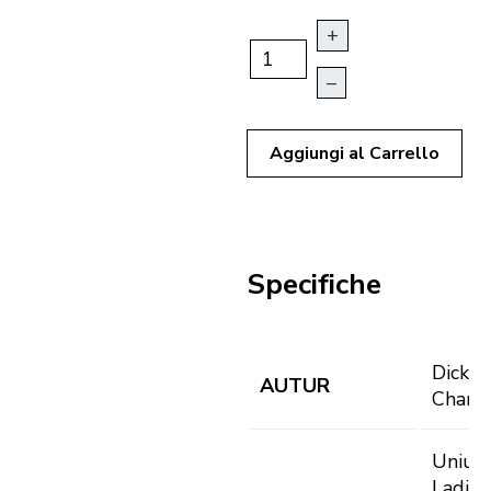
+
–
Aggiungi al Carrello
Specifiche
Dicken
AUTUR
Charle
Uniun
Ladins