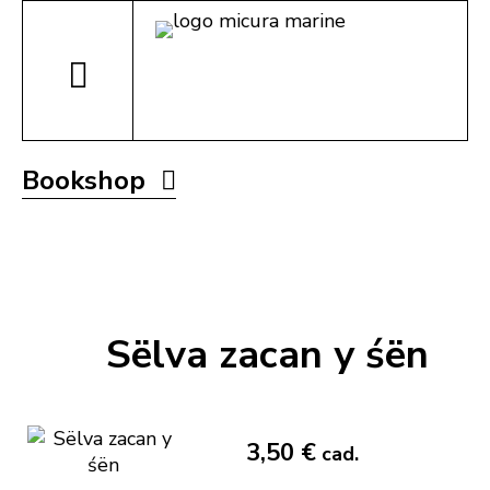
Bookshop
Sëlva zacan y śën
3,50 €
cad.