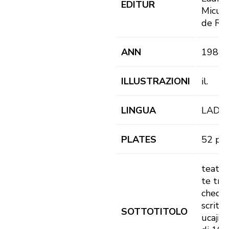
EDITUR
Micur
de Rü
ANN
1984
ILLUSTRAZIONI
il.
LINGUA
LAD
PLATES
52 pl.
teater
te trëi
chedri
scrit n
SOTTOTITOLO
ucajio