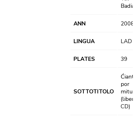
Badia
ANN
2008
LINGUA
LAD
PLATES
39
Ćiantie
por
SOTTOTITOLO
mituns
(liber +
CD)