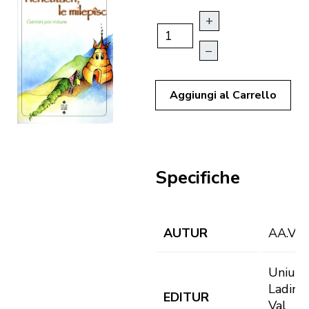
+
–
Aggiungi al Carrello
Specifiche
AUTUR
AA.VV:
Uniun
Ladins
EDITUR
Val